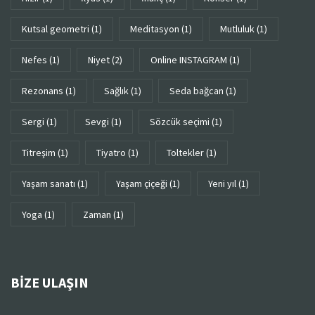
kutsal geometri
(1)
meditasyon
(1)
mutluluk
(1)
Nefes
(1)
niyet
(2)
Online INSTAGRAM
(1)
rezonans
(1)
sağlık
(1)
seda bağcan
(1)
sergi
(1)
sevgi
(1)
sözcük seçimi
(1)
titreşim
(1)
tiyatro
(1)
toltekler
(1)
yaşam sanatı
(1)
yaşam çiçeği
(1)
yeni yıl
(1)
yoga
(1)
zaman
(1)
BIZE ULAŞIN