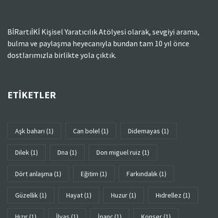
BİRartıİKİ Kişisel Yaratıcılık Atölyesi olarak, sevgiyi arama,
bulma ve paylaşma heyecanıyla bundan tam 10 yıl önce
dostlarımızla birlikte yola çıktık.
ETIKETLER
aşk baharı
(1)
can bolel
(1)
didemayas
(1)
dilek
(1)
dna
(1)
don miguel ruiz
(1)
dört anlaşma
(1)
eğitim
(1)
farkındalık
(1)
güzellik
(1)
hayat
(1)
huzur
(1)
Hıdrellez
(1)
hızır
(1)
ilyas
(1)
inanç
(1)
konser
(1)