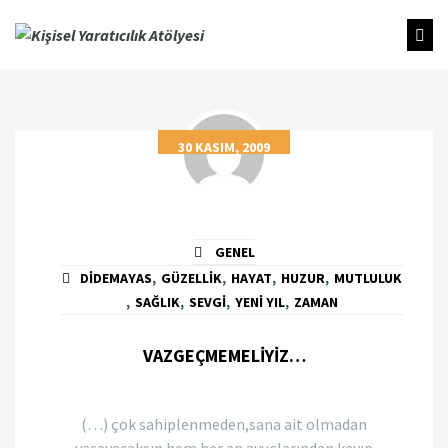
30 KASIM, 2009
GENEL
DIDEMAYAS
,
GÜZELLIK
,
HAYAT
,
HUZUR
,
MUTLULUK
,
SAĞLIK
,
SEVGI
,
YENI YIL
,
ZAMAN
VAZGEÇMEMELİYİZ…
(…) çok sahiplenmeden,sana ait olmadan