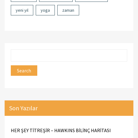
yeni yıl
yoga
zaman
Son Yazılar
HER ŞEY TİTREŞİR – HAWKINS BİLİNÇ HARİTASI