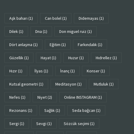
aşk baharı
(1)
can bolel
(1)
didemayas
(1)
dilek
(1)
dna
(1)
don miguel ruiz
(1)
dört anlaşma
(1)
eğitim
(1)
farkındalık
(1)
güzellik
(1)
hayat
(1)
huzur
(1)
Hıdrellez
(1)
hızır
(1)
ilyas
(1)
inanç
(1)
konser
(1)
kutsal geometri
(1)
meditasyon
(1)
mutluluk
(1)
Nefes
(1)
niyet
(2)
Online INSTAGRAM
(1)
rezonans
(1)
sağlık
(1)
seda bağcan
(1)
sergi
(1)
sevgi
(1)
sözcük seçimi
(1)