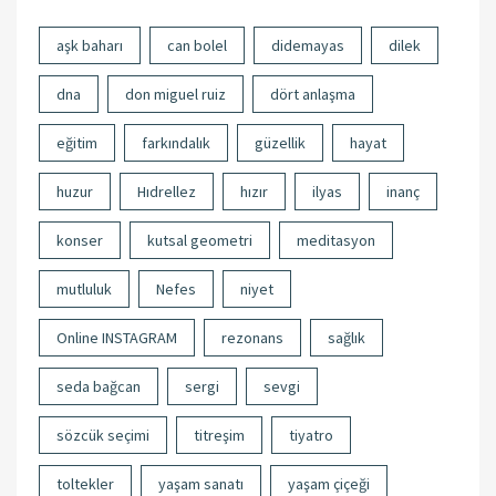
aşk baharı
can bolel
didemayas
dilek
dna
don miguel ruiz
dört anlaşma
eğitim
farkındalık
güzellik
hayat
huzur
Hıdrellez
hızır
ilyas
inanç
konser
kutsal geometri
meditasyon
mutluluk
Nefes
niyet
Online INSTAGRAM
rezonans
sağlık
seda bağcan
sergi
sevgi
sözcük seçimi
titreşim
tiyatro
toltekler
yaşam sanatı
yaşam çiçeği