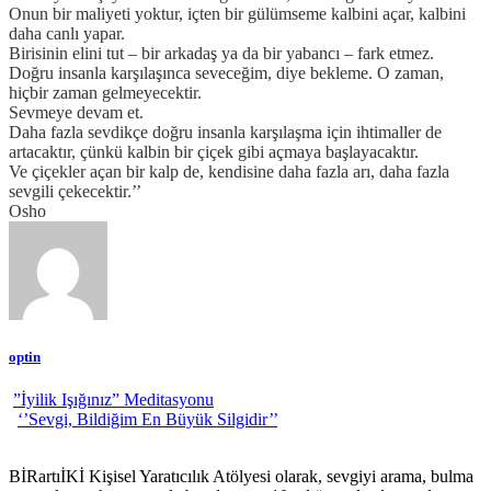
Onun bir maliyeti yoktur, içten bir gülümseme kalbini açar, kalbini
daha canlı yapar.
Birisinin
elini tut – bir arkadaş
ya da bir yabancı – fark etmez.
Doğru insanla karşılaşınca seveceğim, diye bekleme. O zaman,
hiçbir zaman gelmeyecektir.
Sevmeye devam et
.
Daha fazla sevdikçe doğru insanla karşılaşma için ihtimaller de
artacaktır, çünkü kalbin bir çiçek gibi açmaya başlayacaktır.
Ve çiçekler açan bir kalp de, kendisine daha fazla arı,
daha fazla
sevgili çekecektir.’’
Osho
optin
”İyilik Işığınız” Meditasyonu
‘’Sevgi, Bildiğim En Büyük Silgidir’’
BİRartıİKİ Kişisel Yaratıcılık Atölyesi olarak, sevgiyi arama, bulma