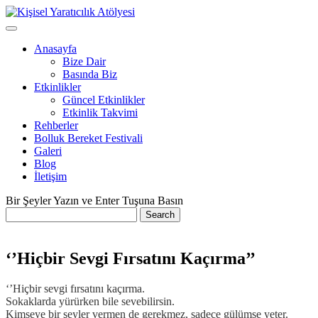
Anasayfa
Bize Dair
Basında Biz
Etkinlikler
Güncel Etkinlikler
Etkinlik Takvimi
Rehberler
Bolluk Bereket Festivali
Galeri
Blog
İletişim
Bir Şeyler Yazın ve Enter Tuşuna Basın
‘’Hiçbir Sevgi Fırsatını Kaçırma’’
‘’Hiçbir
sevgi fırsatını kaçırma.
Sokaklarda yürürken bile sevebilirsin.
Kimseye bir şeyler vermen de gerekmez, sadece
gülümse yeter.