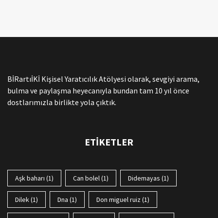
BİRartıİKİ Kişisel Yaratıcılık Atölyesi olarak, sevgiyi arama,
bulma ve paylaşma heyecanıyla bundan tam 10 yıl önce
dostlarımızla birlikte yola çıktık.
ETIKETLER
aşk baharı
(1)
can bolel
(1)
didemayas
(1)
dilek
(1)
dna
(1)
don miguel ruiz
(1)