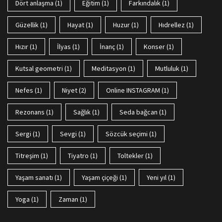
dört anlaşma
(1)
eğitim
(1)
farkındalık
(1)
güzellik
(1)
hayat
(1)
huzur
(1)
Hıdrellez
(1)
hızır
(1)
ilyas
(1)
inanç
(1)
konser
(1)
kutsal geometri
(1)
meditasyon
(1)
mutluluk
(1)
Nefes
(1)
niyet
(2)
Online INSTAGRAM
(1)
rezonans
(1)
sağlık
(1)
seda bağcan
(1)
sergi
(1)
sevgi
(1)
sözcük seçimi
(1)
titreşim
(1)
tiyatro
(1)
toltekler
(1)
yaşam sanatı
(1)
yaşam çiçeği
(1)
yeni yıl
(1)
yoga
(1)
zaman
(1)