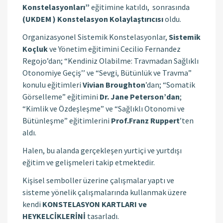
Konstelasyonları”
eğitimine katıldı, sonrasında
(UKDEM ) Konstelasyon Kolaylaştırıcısı
oldu.
Organizasyonel Sistemik Konstelasyonlar,
Sistemik
Koçluk
ve Yönetim eğitimini Cecilio Fernandez
Regojo’dan; “Kendiniz Olabilme: Travmadan Sağlıklı
Otonomiye Geçiş’’ ve “Sevgi, Bütünlük ve Travma”
konulu eğitimleri
Vivian Broughton
’dan; “Somatik
Görselleme” eğitimini
Dr. Jane Peterson’dan
;
“Kimlik ve Özdeşleşme” ve “Sağlıklı Otonomi ve
Bütünleşme” eğitimlerini
Prof.Franz
Ruppert
’ten
aldı.
Halen, bu alanda gerçekleşen yurtiçi ve yurtdışı
eğitim ve gelişmeleri takip etmektedir.
Kişisel semboller üzerine çalışmalar yaptı ve
sisteme yönelik çalışmalarında kullanmak üzere
kendi
KONSTELASYON KARTLARI ve
HEYKELCİKLERİNİ
tasarladı.