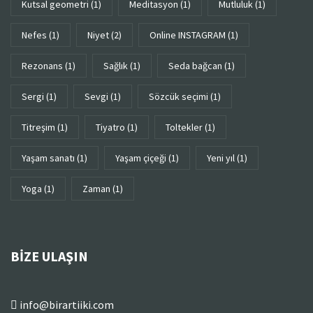
kutsal geometri
(1)
meditasyon
(1)
mutluluk
(1)
Nefes
(1)
niyet
(2)
Online INSTAGRAM
(1)
rezonans
(1)
sağlık
(1)
seda bağcan
(1)
sergi
(1)
sevgi
(1)
sözcük seçimi
(1)
titreşim
(1)
tiyatro
(1)
toltekler
(1)
yaşam sanatı
(1)
yaşam çiçeği
(1)
yeni yıl
(1)
yoga
(1)
zaman
(1)
BIZE ULAŞIN
info@birartiiki.com