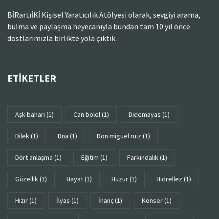
BİRartıİKİ Kişisel Yaratıcılık Atölyesi olarak, sevgiyi arama,
bulma ve paylaşma heyecanıyla bundan tam 10 yıl önce
dostlarımızla birlikte yola çıktık.
ETIKETLER
aşk baharı
(1)
can bolel
(1)
didemayas
(1)
dilek
(1)
dna
(1)
don miguel ruiz
(1)
dört anlaşma
(1)
eğitim
(1)
farkındalık
(1)
güzellik
(1)
hayat
(1)
huzur
(1)
Hıdrellez
(1)
hızır
(1)
ilyas
(1)
inanç
(1)
konser
(1)